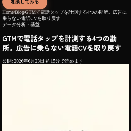
相談してみる
Home
/
Blog
/
GTMで電話タップを計測する4つの勘所。広告に
乗らない電話CVを取り戻す
データ分析・基盤
GTMで電話タップを計測する4つの勘
所。広告に乗らない電話CVを取り戻す
公開:
2026年6月23日
·
約
15
分で読めます