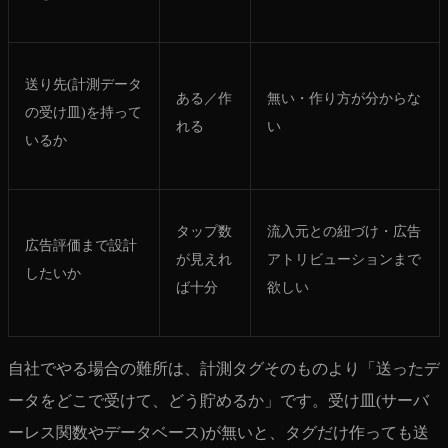
送り先(計測データ
ある／作
無い・作り方が分からな
の受け皿)を持って
れる
い
いるか
タップ数
流入元との紐づけ・広告
広告評価まで設計
が見えれ
アトリビューションまで
したいか
ば十分
欲しい
自社でやる場合の難所は、計測タグそのものより「送ったデ
ータをどこで受けて、どう貯めるか」です。受け皿(サーバ
ーレス関数やデータベース)が無いと、タグだけ作っても送