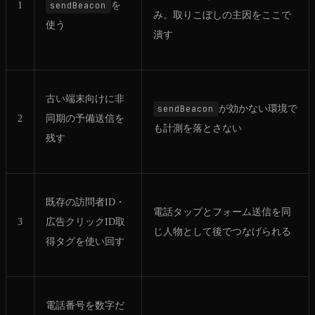
1
sendBeacon
を
み。取りこぼしの主因をここで
使う
潰す
古い端末向けに非
sendBeacon
が効かない環境で
2
同期の予備送信を
も計測を落とさない
残す
既存の訪問者ID・
電話タップとフォーム送信を同
3
広告クリックID取
じ人物として後でつなげられる
得タグを使い回す
電話番号を数字だ