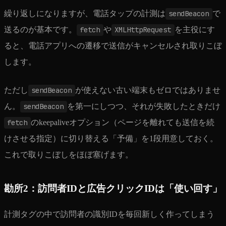
繰り返しになりますが、電話タップの計測は
sendBeacon
で
送るのが基本です。
fetch
や
XMLHttpRequest
を主役にす
ると、電話アプリへの遷移で送信がキャンセルされ取りこぼ
します。
ただし
sendBeacon
が使えない古い端末もゼロではありませ
ん。
sendBeacon
を第一にしつつ、それが失敗したときだけ
fetch
のkeepaliveオプション（ページを離れても送信を続
けさせる指定）に切り替える「予備」を1段用意しておく。
これで取りこぼしをほぼ塞げます。
勘所2：訪問者IDと広告クリックIDは「使い回す」
計測タグの中で訪問者の識別IDを毎回新しく作ってしまう