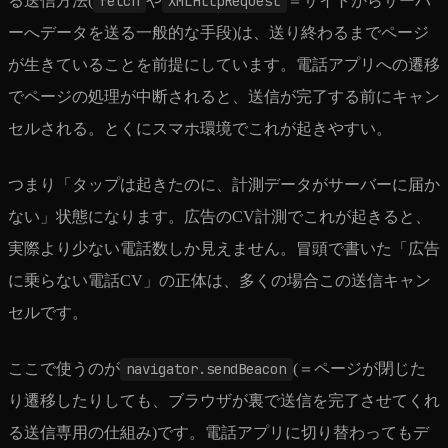
る送信方法(
fetch
や
XMLHttpRequest
＝サイトからサーバ
ーへデータを送る一般的な手段)は、送り終わるまでページ
が生きていることを前提にしています。電話アプリへの遷移
でページの処理が中断されると、送信が完了する前にキャン
セルされる。とくにスマホ環境でこれが起きやすい。
つまり「タップは起きたのに、計測データがサーバーに届か
ない」状態になります。広告のCV計測でこれが起きると、
実際より少ない電話数しか見えません。冒頭で書いた「広告
に乗らない電話CV」の正体は、多くの場合この送信キャン
セルです。
ここで使うのが
navigator.sendBeacon
(＝ページが閉じた
り遷移したりしても、ブラウザが裏で送信を完了させてくれ
る送信専用の仕組み)です。電話アプリに切り替わってもデ