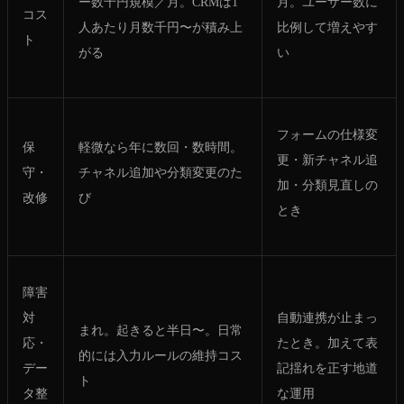
ー数千円規模／月。CRMは1
月。ユーザー数に
コス
人あたり月数千円〜が積み上
比例して増えやす
ト
がる
い
フォームの仕様変
保
軽微なら年に数回・数時間。
更・新チャネル追
守・
チャネル追加や分類変更のた
加・分類見直しの
改修
び
とき
障害
対
自動連携が止まっ
まれ。起きると半日〜。日常
応・
たとき。加えて表
的には入力ルールの維持コス
デー
記揺れを正す地道
ト
タ整
な運用