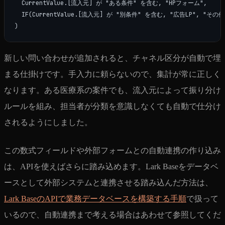
  CurrentValue.[流入元] が "ある条件" を含む, "HPフォーム",

  IF(CurrentValue.[流入元] が "別条件" を含む, "広告LP", "その他"
新しい問い合わせが追加されると、チャネル区分が自動で埋
まる仕掛けです。手入力に頼らないので、集計が常に正しく
なります。ある医療系の案件でも、流入元によって振り分け
ルールを組み、担当者が分類を意識しなくても自動で仕分け
されるようにしました。
この数式フィールドや外部フォームとの自動連携の作り込み
は、APIを使えばさらに踏み込めます。Lark Baseをデータベ
ースとして外部システムと連携させる踏み込んだ方法は、
Lark BaseのAPIで業務データベースを構築する手順
で扱って
いるので、自動連携まで考える場合はあわせて参照してくだ