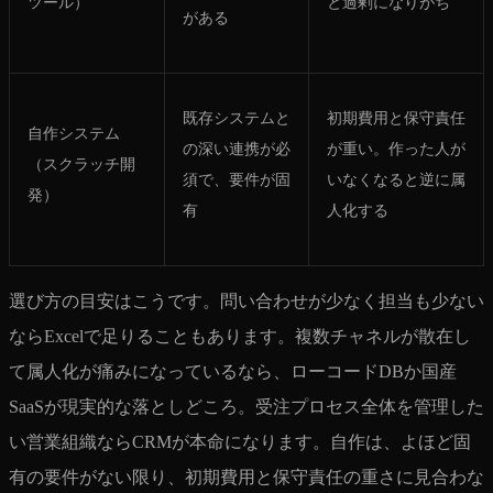
ツール）
と過剰になりがち
がある
既存システムと
初期費用と保守責任
自作システム
の深い連携が必
が重い。作った人が
（スクラッチ開
須で、要件が固
いなくなると逆に属
発）
有
人化する
選び方の目安はこうです。問い合わせが少なく担当も少ない
ならExcelで足りることもあります。複数チャネルが散在し
て属人化が痛みになっているなら、ローコードDBか国産
SaaSが現実的な落としどころ。受注プロセス全体を管理した
い営業組織ならCRMが本命になります。自作は、よほど固
有の要件がない限り、初期費用と保守責任の重さに見合わな