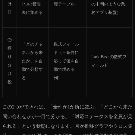
け
1つの管理
理テーブル
の中間のような業
皿
表に集める
務アプリ基盤）
②
「どのチャ
数式フィール
振
ネルから来
ド（＝条件に
り
Lark Base の数式フ
たか」を自
応じて値を自
分
ィールド
動で分類す
動で埋める
け
る
列）
役
この2つができれば、「全件が1か所に並ぶ」「どこから来た
問い合わせかが一目で分かる」「対応ステータスを全員が見
られる」という状態になります。月次推移グラフやクロス集