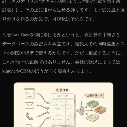
計（＝カテゴリ別×チャネル別のように2軸で件数を出す集
計表）は、その上に後から足せる飾りです。まず受け皿と振
り分けを作るのが先で、可視化はその次です。
なぜLark Baseを例に挙げるかというと、表計算の手軽さと
データベースの厳密さを両立でき、複数人での同時編集とス
マホ閲覧が標準で使えるからです。ただし後述するように、
これが唯一の正解ではありません。会社の状況によっては
kintoneやCRMのほうが向く場合もあります。