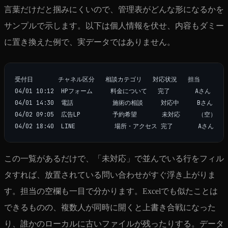
言葉だけだと掴みにくいので、管理表がどんな形になるかを
サンプルで示します。以下は個人情報を伏せ、内容もダミー
に置き換えた例で、実データではありません。
受付日       チャネル区分   相談カテゴリ   対応状況   担当

04/01 10:12  HPフォーム     料金について   完了       Aさん

04/01 14:30  電話           施術の相談     対応中     Bさん

04/02 09:05  広告LP         予約希望       未対応     （空）

この一覧があるだけで、「未対応」で並んでいる行をフィル
タすれば、放置されている問い合わせがすぐ浮き上がりま
す。担当の空欄も一目で分かります。Excelでも似たことは
できるものの、複数人が同時に開くと上書き合戦になった
り、誰かのローカルに古いファイルが残ったりする。データ