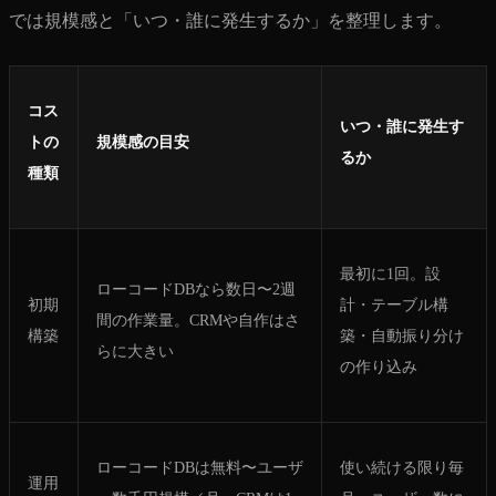
では規模感と「いつ・誰に発生するか」を整理します。
コス
いつ・誰に発生す
トの
規模感の目安
るか
種類
最初に1回。設
ローコードDBなら数日〜2週
初期
計・テーブル構
間の作業量。CRMや自作はさ
構築
築・自動振り分け
らに大きい
の作り込み
ローコードDBは無料〜ユーザ
使い続ける限り毎
運用