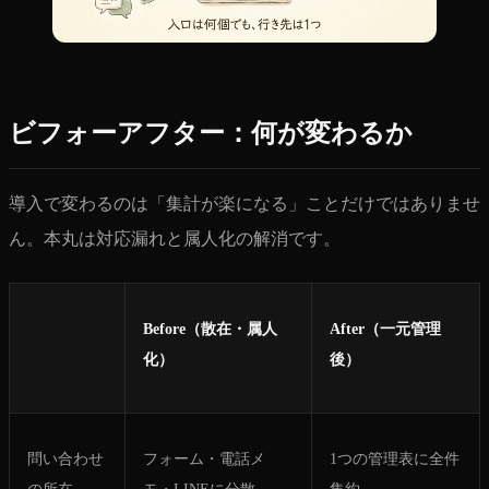
ビフォーアフター：何が変わるか
導入で変わるのは「集計が楽になる」ことだけではありませ
ん。本丸は対応漏れと属人化の解消です。
Before（散在・属人
After（一元管理
化）
後）
問い合わせ
フォーム・電話メ
1つの管理表に全件
の所在
モ・LINEに分散
集約