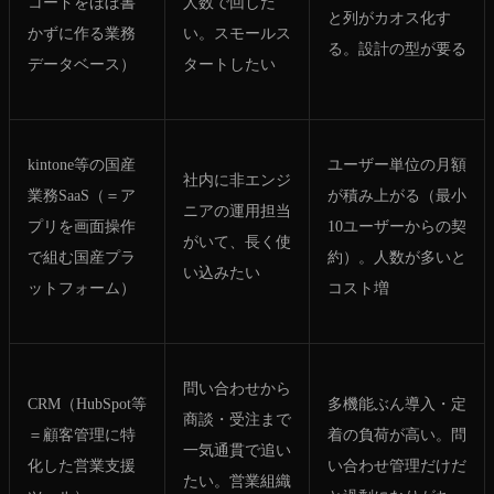
コードをほぼ書
人数で回した
と列がカオス化す
かずに作る業務
い。スモールス
る。設計の型が要る
データベース）
タートしたい
kintone等の国産
ユーザー単位の月額
社内に非エンジ
業務SaaS（＝ア
が積み上がる（最小
ニアの運用担当
プリを画面操作
10ユーザーからの契
がいて、長く使
で組む国産プラ
約）。人数が多いと
い込みたい
ットフォーム）
コスト増
問い合わせから
CRM（HubSpot等
多機能ぶん導入・定
商談・受注まで
＝顧客管理に特
着の負荷が高い。問
一気通貫で追い
化した営業支援
い合わせ管理だけだ
たい。営業組織