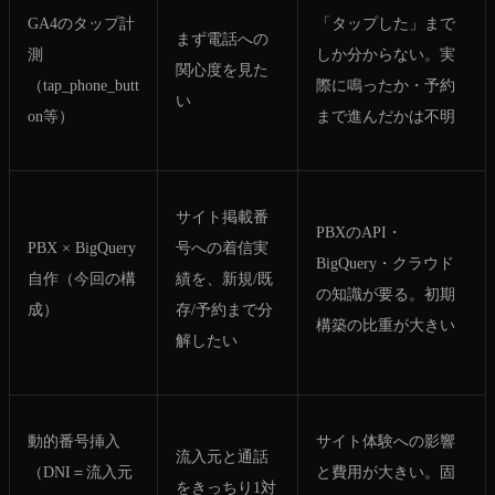
GA4のタップ計
「タップした」まで
まず電話への
測
しか分からない。実
関心度を見た
（tap_phone_butt
際に鳴ったか・予約
い
on等）
まで進んだかは不明
サイト掲載番
PBXのAPI・
PBX × BigQuery
号への着信実
BigQuery・クラウド
自作（今回の構
績を、新規/既
の知識が要る。初期
成）
存/予約まで分
構築の比重が大きい
解したい
動的番号挿入
サイト体験への影響
流入元と通話
（DNI＝流入元
と費用が大きい。固
をきっちり1対