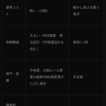
運用コス
動かし続ける限り
軽い（少額）
ト
毎月
大きい（PBX調査・突
初期構築
合設計・PII保護設計を
最初に1回
含む）
中程度。分類ルール変
保守・改
更や顧客DB仕様変更の
不定期
修
たびに発生
障害対