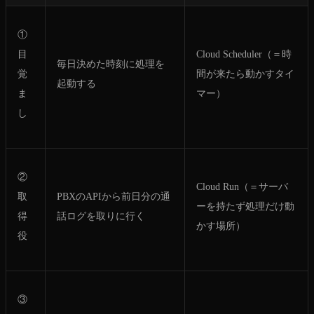
①
目
Cloud Scheduler（＝時
毎日決めた時刻に処理を
覚
間が来たら動かすタイ
起動する
ま
マー）
し
②
Cloud Run（＝サーバ
取
PBXのAPIから前日分の通
ーを持たず処理だけ動
得
話ログを取りに行く
かす場所）
役
③