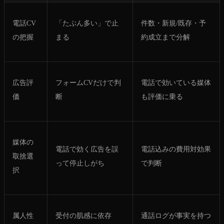
電話CV
「たぶん多い」で止
件数・新規/既存・予
の把握
まる
約成立まで分解
広告評
フォームCVだけで判
電話で効いている媒体
価
断
も評価に乗る
媒体の
電話で効く広告を誤
電話込みの費用対効果
取捨選
って停止しがち
で判断
択
属人性
受付の肌感に依存
通話ログが事実を持つ