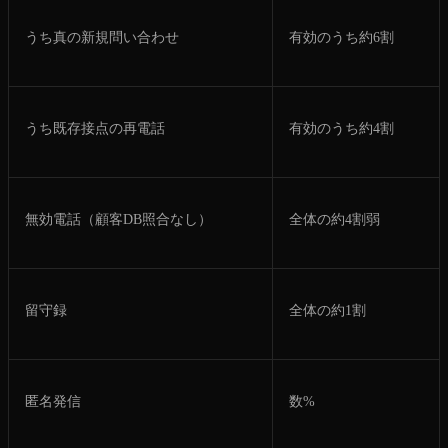
うち真の新規問い合わせ
有効のうち約6割
うち既存接点の再電話
有効のうち約4割
無効電話（顧客DB照合なし）
全体の約4割弱
留守録
全体の約1割
匿名発信
数%