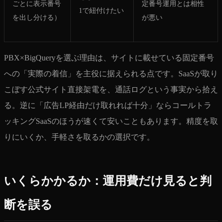
ごとに表示番号
定番号運用とは相性
1で紐付けたい
を出し分ける）
が悪い
PBX×BigQueryを選ぶ理由は、サイトに載せている固定番号
への「実際の着信」を主役に据えられる点です。SaaSが取り
こぼす公式サイト直接架電を、通話ログという事実から拾え
る。逆に「広告LP経由だけ取れれば十分」ならコールトラ
ッキングSaaSのほうが速くて安いこともあります。精度を取
りにいくか、手軽さを取るかの選択です。
いくらかかるか：運用費だけ見ると判
断を誤る