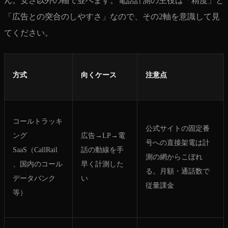
ん。安さ以外の軸で並べます。電話計測の主役は「精度」と
「広告との突合のしやすさ」なので、その2軸を意識して見
てください。
方式
向くケース
注意点
コールトラッキ
公式サイトの固定番
ング
広告→LP→電
号への直接架電は計
SaaS（CallRail
話の動線を手
測の網からこぼれ
、国内のコール
早く計測した
る。月額・通話数で
データバンク
い
従量課金
等）