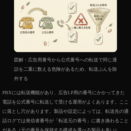
図解：広告用番号から公式番号への転送で同じ通
話を二重に数える危険があるため、転送ぶんを除
外する
PBXには転送機能があり、広告LP用の番号にかかってきた
電話を公式番号に転送して受ける運用がよくあります。ここ
に落とし穴があります。製品や設定によっては、転送先の通
話ログでは発信者番号が「転送元の番号」に書き換わること
がある（元の番号を保持する構成を選べる製品も多い）。