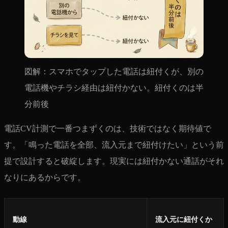
図解：スマホでタップした電話は紐付くが、別の
電話機やチラシ経由は紐付かない。紐付くのは半
分前後
電話CV計測で一番つまずくのは、技術ではなく期待値で
す。「鳴った電話を全部、流入元まで紐付けたい」という前
提で設計すると破綻します。現実には紐付かない通話がそれ
なりにあるからです。
動線
流入元に紐付くか