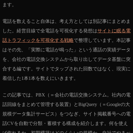
ます。
電話を数えること自体は、考え方としては別記事にまとめま
した。経営目線で全電話を可視化する発想は
サイトに眠る電
話トラフィックを可視化する戦略
で整理しています。本記事
はその先、「実際に電話が鳴った」という通話の実績データ
を、会社の電話交換システムから取り出してデータ基盤に突
合する編です。サイトでタップされた回数ではなく、現実に
着信した1本1本を数えにいきます。
この記事では、PBX（＝会社の電話交換システム。社内の電
話回線をまとめて管理する装置）とBigQuery（＝Googleの大
規模データ集計サービス）をつなぎ、サイト掲載番号への電
話CVを自動で分類・蓄積する構成を紹介します。何を使え
ば作れるか、初期構築はどのくらいの規模か、自社でやるべ