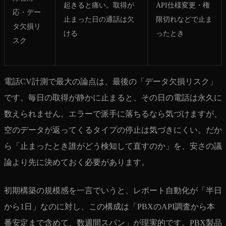
起きると痛い。取得が
API仕様変更・権
応・デー
止まった日の通話は欠
限切れなどで止ま
タ欠損リ
ける
ったとき
スク
電話CV計測で最大の論点は、最後の「データ欠損リスク」
です。毎日の取得が静かに止まると、その日の電話は永久に
数えられません。エラーで派手に落ちるなら気づけますが、
空のデータが返ってくるタイプの停止は気づきにくい。だか
ら「止まったとき誰がどう検知して直すのか」を、安さの議
論より先に決めておく必要があります。
初期構築の規模感を一言でいうと、レポート自動化が「半日
から1日」なのに対し、この構成は「PBXのAPI調査から本
番安定まで含めて、数週間スパン」が現実的です。PBX製品