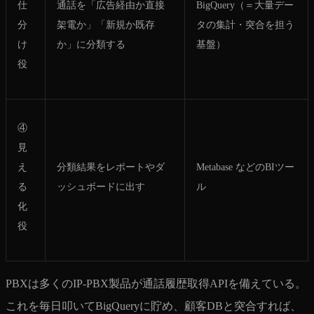
仕
通話を「広告経由か直接
BigQuery（＝大量デー
分
架電か」「新規か既存
タの集計・突合を担う
け
か」に分類する
基盤）
役
④
見
え
分類結果をレポートやダ
Metabase などのBIツー
る
ッシュボードに出す
ル
化
役
PBXは多くのIP-PBX製品が通話履歴取得APIを備えている。
これを毎日叩いてBigQueryに貯め、顧客DBと突合すれば、