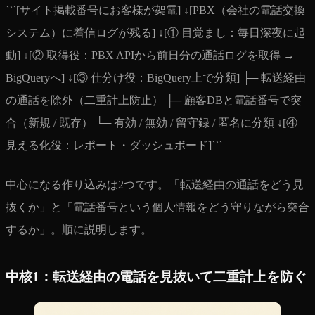
```[サイト掲載番号にお客様が架電] ↓[PBX（会社の電話交換
システム）に着信ログが残る] ↓[① 目覚まし：毎日深夜に起
動] ↓[② 取得役：PBX APIから前日分の通話ログを取得 →
BigQueryへ] ↓[③ 仕分け役：BigQuery上で分類] ├─ 転送経由
の通話を除外（二重計上防止） ├─ 顧客DBと電話番号で突
合（新規 / 既存） └─ 有効 / 無効 / 留守録 / 匿名に分類 ↓[④
見える化役：レポート・ダッシュボード]```
中心になる作り込みは2つです。「転送経由の通話をどう見
抜くか」と「電話番号という個人情報をどう守りながら突合
するか」。順に説明します。
中核1：転送経由の電話を見抜いて二重計上を防ぐ