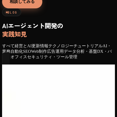
相談してみる
BLOG
AIエージェント開発の
実践知見
すべて
経営とAI
更新情報
テクノロジー
チュートリアル
AI・
業務自動化
SEO
Web制作
広告運用
データ分析・基盤
DX・バ
ックオフィス
セキュリティ・ツール管理