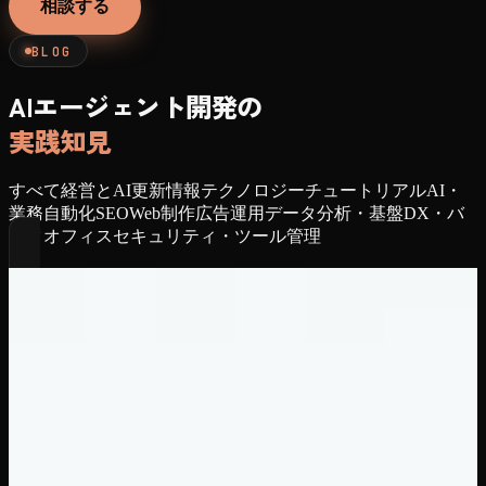
相談する
BLOG
AIエージェント開発の
実践知見
すべて
経営とAI
更新情報
テクノロジー
チュートリアル
AI・
業務自動化
SEO
Web制作
広告運用
データ分析・基盤
DX・バ
ックオフィス
セキュリティ・ツール管理