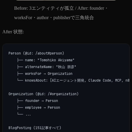
Before: 3エンティティが孤立 / After: founder・
worksFor・author・publisherで三角統合
After 状態:
Person (@id: /about#person)

    ├── name: "Tomohiko Akiyama"

    ├── alternateName: "秋山 朋彦"

    ├── worksFor → Organization

    └── knowsAbout: [AIエージェント開発, Claude Code, MCP, n8n,
Organization (@id: /#organization)

    ├── founder → Person

    ├── employee → Person

    └── ...

BlogPosting (151記事すべて)
