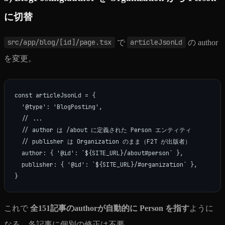
に切替
src/app/blog/[id]/page.tsx
で
articleJsonLd
の author
を変更。
const articleJsonLd = {

  '@type': 'BlogPosting',

  // ...

  // author は /about に定義された Person エンティティ

  // publisher は Organization のまま（F2T が出版者）

  author: { '@id': `${SITE_URL}/about#person` },

  publisher: { '@id': `${SITE_URL}/#organization` },

これで
全151記事のauthorが自動的に Person を指す
ように
なる。各記事に個別の修正は不要。