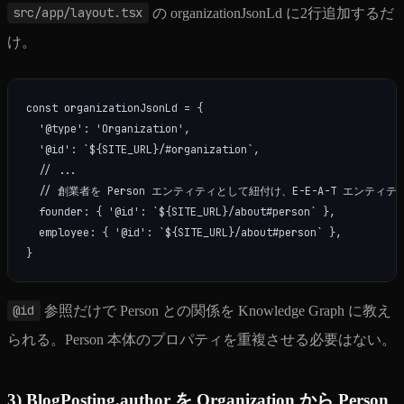
src/app/layout.tsx
の organizationJsonLd に2行追加するだ
け。
const organizationJsonLd = {

  '@type': 'Organization',

  '@id': `${SITE_URL}/#organization`,

  // ...

  // 創業者を Person エンティティとして紐付け、E-E-A-T エンティテ
  founder: { '@id': `${SITE_URL}/about#person` },

  employee: { '@id': `${SITE_URL}/about#person` },

@id
参照だけで Person との関係を Knowledge Graph に教え
られる。Person 本体のプロパティを重複させる必要はない。
3) BlogPosting.author を Organization から Person