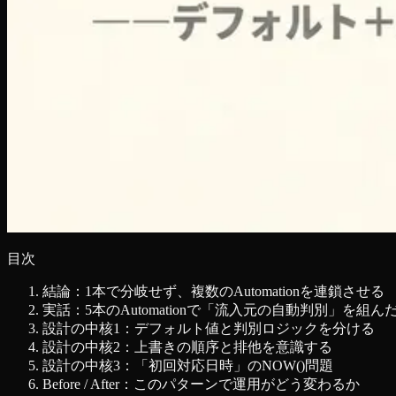
目次
結論：1本で分岐せず、複数のAutomationを連鎖させる
実話：5本のAutomationで「流入元の自動判別」を組ん
設計の中核1：デフォルト値と判別ロジックを分ける
設計の中核2：上書きの順序と排他を意識する
設計の中核3：「初回対応日時」のNOW()問題
Before / After：このパターンで運用がどう変わるか