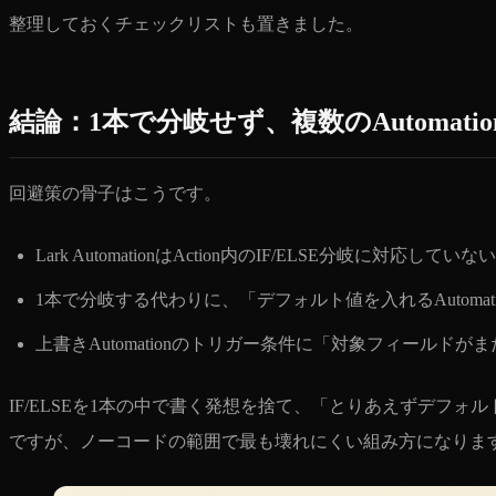
整理しておくチェックリストも置きました。
結論：1本で分岐せず、複数のAutomati
回避策の骨子はこうです。
Lark AutomationはAction内のIF/ELSE分岐
1本で分岐する代わりに、「デフォルト値を入れるAutomati
上書きAutomationのトリガー条件に「対象フィール
IF/ELSEを1本の中で書く発想を捨て、「とりあえずデフォ
ですが、ノーコードの範囲で最も壊れにくい組み方になりま