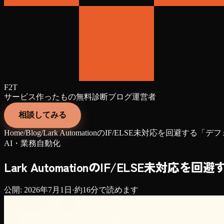
F2T
サービス
作ったもの
無料診断
ブログ
運営者
相談してみる
Home
/
Blog
/
Lark AutomationのIF/ELSE未対応を回避
AI・業務自動化
Lark AutomationのIF/ELSE未
公開:
2026年7月1日
·
約
16
分で読めます