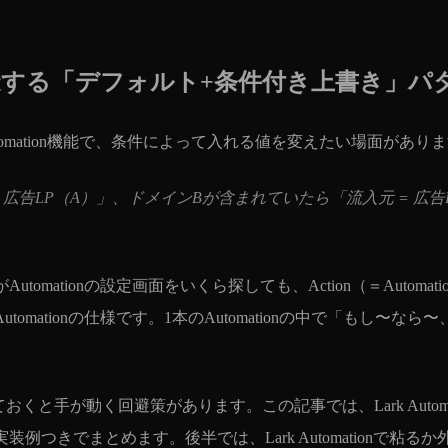
未対応を回避する「デフォルト+条件付き上書き」
）のAutomation機能で、条件によって入れる値を変えたい場面があり
 広告LP（A）」、ドメインBが含まれていたら「流入元 = 広
tomationの設定画面をいくら探しても、Action（＝Automat
tomationの仕様です。1本のAutomationの中で「もし
と手が動く回避策があります。この記事では、Lark Automat
例つきでまとめます。後半では、Lark Automationで粘