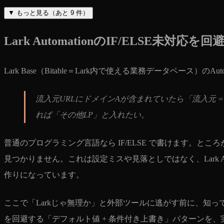
▼
もっと見る（あと
9
件）
Lark AutomationのIF/ELSE
Lark Base（Bitable＝Lark内で使える業務データベース
流入元URLにドメインAが含まれていたら「流入元 =
れば「その他LP」と入れたい。
普通のプログラミング言語なら IF/ELSE で書けます。ところがAu
見つかりません。これは設定ミスや見落としではなく、Lark Au
作りになっています。
ここで「Larkじゃ無理か」と外部ツールに逃がす前に、知っておく
を回避する「デフォルト値 + 条件付き上書き」パターンを、実装