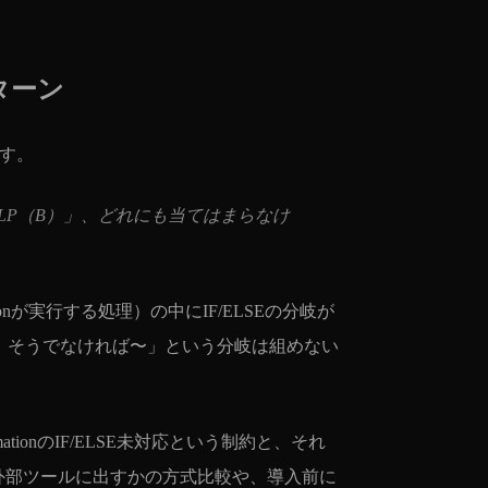
パターン
ます。
告LP（B）」、どれにも当てはまらなけ
ionが実行する処理）の中にIF/ELSEの分岐が
〜なら〜、そうでなければ〜」という分岐は組めない
ionのIF/ELSE未対応という制約と、それ
るか外部ツールに出すかの方式比較や、導入前に