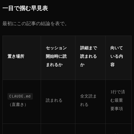
一目で掴む早見表
最初にこの記事の結論を表で。
セッション
詳細まで
向いて
置き場所
開始時に読
読まれる
いる内
まれるか
か
容
1行で済
CLAUDE.md
全文読ま
読まれる
む最重
（直書き）
れる
要事項