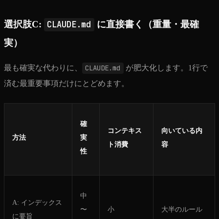
選択肢C:
CLAUDE.md
に直接書く（重量・最確
実）
最も確実な代わりに、
CLAUDE.md
が肥大化します。1行で
済む最重要事項だけにとどめます。
確
コンテキス
向いている内
方法
実
ト消費
容
性
中
A: インデックス
〜
小
大半のルール
に要旨