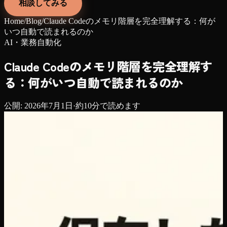
相談してみる
Home
/
Blog
/
Claude Codeのメモリ階層を完全理解する：何が
いつ自動で読まれるのか
AI・業務自動化
Claude Codeのメモリ階層を完全理解す
る：何がいつ自動で読まれるのか
公開:
2026年7月1日
·
約
10
分で読めます