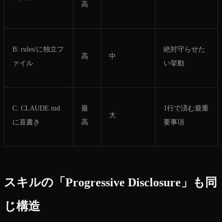
高
B: rules/に独立フ
絶対守らせた
高
中
ァイル
い挙動
C: CLAUDE.md
最
1行で済む最重
大
に直書き
高
要事項
スキルの「Progressive Disclosure」も同
じ構造