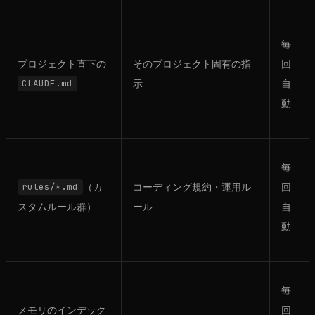
毎
プロジェクト直下の
そのプロジェクト固有の指
回
CLAUDE.md
示
自
動
毎
rules/*.md
（カ
コーディング規約・運用ル
回
スタムルール群）
ール
自
動
毎
メモリのインデック
回