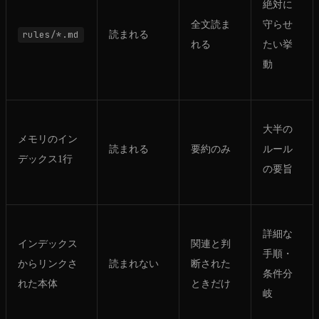
絶対に
全文読ま
守らせ
rules/*.md
読まれる
れる
たい挙
動
大半の
メモリのイン
読まれる
要約のみ
ルール
デックス1行
の要旨
詳細な
インデックス
関連と判
手順・
からリンクさ
読まれない
断された
条件分
れた本体
ときだけ
岐