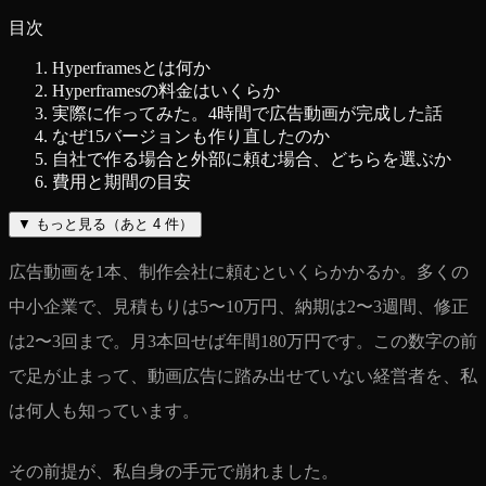
目次
Hyperframesとは何か
Hyperframesの料金はいくらか
実際に作ってみた。4時間で広告動画が完成した話
なぜ15バージョンも作り直したのか
自社で作る場合と外部に頼む場合、どちらを選ぶか
費用と期間の目安
▼
もっと見る（あと
4
件）
広告動画を1本、制作会社に頼むといくらかかるか。多くの
中小企業で、見積もりは5〜10万円、納期は2〜3週間、修正
は2〜3回まで。月3本回せば年間180万円です。この数字の前
で足が止まって、動画広告に踏み出せていない経営者を、私
は何人も知っています。
その前提が、私自身の手元で崩れました。