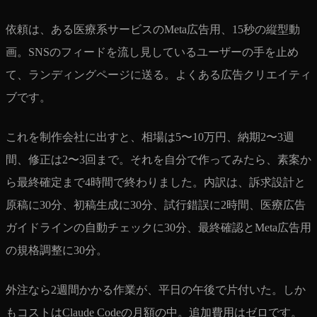
依頼は、ある医療系サービスのMeta広告用、15秒の縦型動
画。SNSのフィードを流し見しているユーザーの手を止め
て、ランディングページに送る。よくある広告クリエイティ
ブです。
これを制作会社に出すと、相場は5〜10万円、納期2〜3週
間、修正は2〜3回まで。それを自分で作ってみたら、素案か
ら最終確定まで4時間で終わりました。内訳は、訴求設計と
原稿に30分、初稿生成に30分、試行錯誤に2時間、医療広告
ガイドラインの自動チェックに30分、最終確認とMeta広告用
の規格調整に30分。
外注なら2週間かかる作業が、平日の午後で片付いた。しか
もコストはClaude Codeの月額の中。追加費用はゼロです。