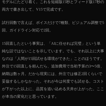
モデルにたどり着く。これを短縮版15秒とフィード版17秒の
両方で書き出して、V15で完成です。
試行回数で言えば、ボイスだけで7種類、ビジュアル調整で5
回、ガイドライン対応で2回。
15回直したという事実は、「AIに任せれば完璧」という単
純な話ではないことを示しています。でも、それ以上に大事
なのは「人間が15回試せる環境ができた」ことのほうです。
外注で15回直しを頼んだら、追加費用で当初予算の3〜5倍、
納期は数ヶ月。だから現実には、外注では修正2回くらいで
妥協するしかなかった。それが今は何度でも試せる。コスト
が下がった以上に、品質を追い込める天井が上がった。ここ
が本当の変化だと思っています。