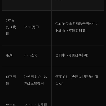
1本あ
Claude Code月額数千円の中に
たり費
5〜10万円
収まる（本数無制限）
用
納期
2〜3週間
当日中（今回は4時間）
修正回
2〜3回まで、以
何度でも（今回は15回作り直
数
降は追加費用
した）
ツール
ソフト・人件費