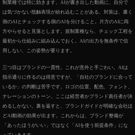
制業種では特に効きます。AIが書き出した動画に、自分で
は気づかない抵触表現が紛れ込むことがある。対策は、書く
側のAIとチェックする側のAIを分けること。片方のAIに両
方やらせると見落とします。規制業種なら、チェック工程を
最初から仕組みに組み込んでおく。AIの出力を無条件で信
用しない、この姿勢が要ります。
三つ目はブランドの一貫性。これが意外と手ごわい。AIは
指示通りに作るのは得意ですが、「自社のブランドに合って
いるか」の判断は苦手です。ロゴの位置、配色、フォント、
ナレーションのトーン。ここは経営者かブランド責任者が決
めるしかない。裏を返すと、ブランドガイドが明確な会社ほ
どAI動画の効果が出ます。これからは、ブランド整備が
「あったほうがいい」ではなく「AIを使う前提条件」にな
っていきます。