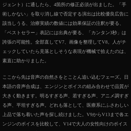
ジェント）に通したら、4箇所の修正必須が出ました。「手
術しかない」を取り消し線で否定する演出は比較優良広告に
該当しうる、治療実績の数値には効果保証の注釈が要る、
「ベストセラー」表記には出典が要る、「カンタン3秒」は
誇張の可能性。全部直してV7、画像を整理してV8。人がチ
ェックしていたら見落としそうな表現が機械で拾えたのは、
素直に助かりました。
ここから先は音声の自然さをとことん追い込むフェーズ。日
本語の音声合成は、エンジンとボイスの組み合わせで品質が
大きく動きます。明るすぎる声、若すぎる声、アニメ調すぎ
る声、平坦すぎる声。どれも落として、医療系にふさわしい
上品で落ち着いた声を探し続けました。V9からV13まで各エ
ンジンのボイスを比較して、V14で大人の女性向けのボイス