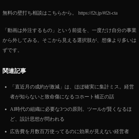
無料の壁打ち相談はこちらから。 https://f2t.jp/#f2t-cta
「動画は外注するもの」という前提を、一度だけ自分の事業
から外してみる。そこから見える選択肢が、想像より多いは
ずです。
関連記事
「直近月の成約が激減」は、ほぼ確実に集計ミス。経営
者が知らないと致命傷になるコホート補正の話
AI時代の組織に必要な3つの原則。ツールが賢くなるほ
ど、設計思想が問われる
広告費を月数百万使ってるのに効果が見えない経営者