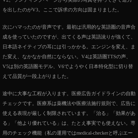
を出したのがV3。ここで訴求の方向は固まりました。
次にハマったのが音声です。最初は汎用的な英語圏の音声合
成を使っていたのですが、出てくる声は英語訛りが強くて、
日本語ネイティブの耳には引っかかる。エンジンを変え、ま
た変え、なかなか自然にならない。V4は英語圏TTSの声、
V5は別の英語圏モデル、V6でようやく日本特化型に切り替
えて品質が一段上がりました。
途中に大事な工程が入ります。医療広告ガイドラインの自動
チェックです。医療系は薬機法や医療法施行規則で、広告に
使える表現が厳しく制限されています。「治る」「効果があ
る」「他より優れている」は、たとえ事実でも使えない。専
用のチェック機能（私の運用ではmedical-checkerと呼ぶエー