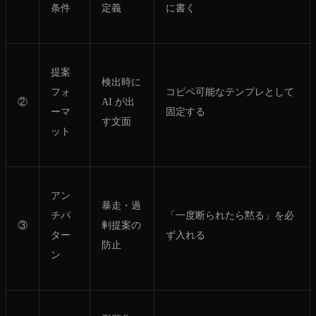
条件
定義
に書く
提案
検出時に
フォ
コピペ可能なテンプレとして
②
AI が出
ーマ
固定する
す文面
ット
アン
暴走・過
チパ
「一度断られたら黙る」を必
③
剰提案の
ター
ず入れる
防止
ン