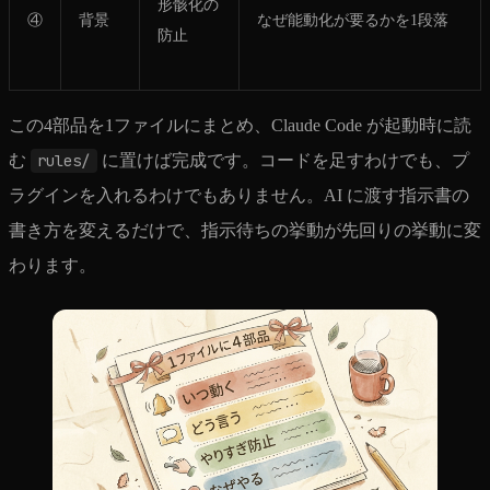
形骸化の
④
背景
なぜ能動化が要るかを1段落
防止
この4部品を1ファイルにまとめ、Claude Code が起動時に読
む
rules/
に置けば完成です。コードを足すわけでも、プ
ラグインを入れるわけでもありません。AI に渡す指示書の
書き方を変えるだけで、指示待ちの挙動が先回りの挙動に変
わります。