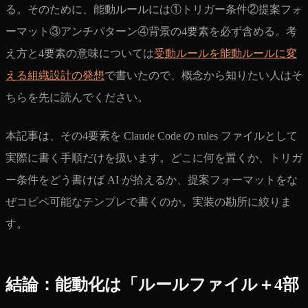
る。そのために、能動ルールには①トリガー条件②提案フォ
ーマット③アンチパターン④背景の4要素を必ず含める。考
え方と4要素の意味については
受動ルールを能動ルールに変
える組織設計の発想
で書いたので、概念から知りたい人はそ
ちらを先に読んでください。
本記事は、その4要素を Claude Code の rules ファイルとして
実際に書く手順だけを扱います。どこに何を置くか、トリガ
ー条件をどう書けば AI が拾えるか、提案フォーマットをな
ぜコピペ可能なテンプレで書くのか。実装の勘所に絞りま
す。
結論：能動化は「ルールファイル＋4部