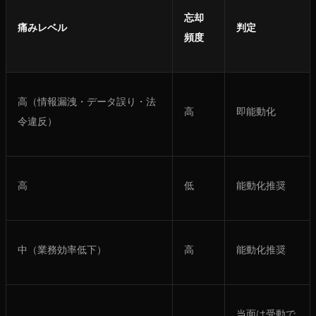
忘却
痛みレベル
判定
頻度
高（情報漏洩・データ誤り・法
高
即能動化
令違反）
高
低
能動化推奨
中（業務効率低下）
高
能動化推奨
当面は受動で