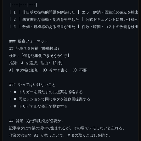
|---|---|---|

| 1 | 非自明な技術的問題を解決した | エラー解消・回避策の確立を検出 |
| 2 | 未文書化な挙動・制約を発見した | 公式ドキュメントに無い仕様への
| 3 | 数値・規模感のある成果が出た | 件数・時間・コストの改善を検出 |
### 提案フォーマット

## 記事ネタ候補（能動検出）

検出: [何を記事化できそうか1行]

推奨: A を選択。理由: [1行]

A) ネタ帳に追加  B) 今すぐ書く  C) 不要

### やってはいけないこと

- ❌ トリガーを満たすのに提案を省略する

- ❌ 同セッションで同じネタを複数回提案する

- ❌ トリビアルな修正で提案する

## 背景（なぜ能動化が必要か）

記事ネタは作業の渦中で生まれるが、その場でメモしないと忘れる。
